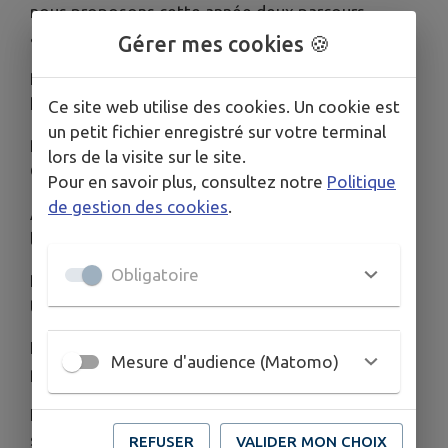
nous proposons cette année deux parcours
autour de la commune.
Gérer mes cookies 🍪
Parcours N°1 existant " direction Chauché " : 7
kms
Ce site web utilise des cookies. Un cookie est
un petit fichier enregistré sur votre terminal
Parcours N°2 - Nouveau " directions le Pin / Les
lors de la visite sur le site.
Gâts " : 10 kms
Pour en savoir plus, consultez notre
Politique
de gestion des cookies
.
A cette occasion, une marche ou course aura lieu
le dimanche 19 octobre à 10h.
Obligatoire
Rendez-vous devant la salle du Logis vêtue d'un
tee-shirt rose (recommandé).
La municipalité offrira un verre à toutes les
Mesure d'audience (Matomo)
participantes
Inscrivez-vous dès à présent en répondant au
sondage (directement sur Intramuros).
REFUSER
VALIDER MON CHOIX