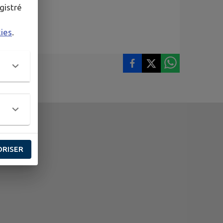
gistré
kies
.
ORISER