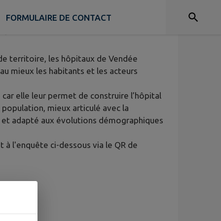
FORMULAIRE DE CONTACT
Oie
 de territoire, les hôpitaux de Vendée
au mieux les habitants et les acteurs
ar elle leur permet de construire l’hôpital
 population, mieux articulé avec la
s, et adapté aux évolutions démographiques
 à l'enquête ci-dessous via le QR de