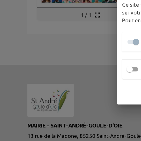
Ce site 
sur votr
1
/
1
Pour en
MAIRIE - SAINT-ANDRÉ-GOULE-D'OIE
13 rue de la Madone, 85250 Saint-André-Goule