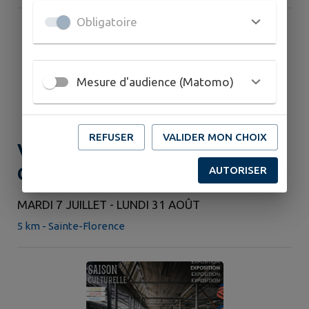
Obligatoire
Mesure d'audience (Matomo)
REFUSER
VALIDER MON CHOIX
Visite de l'Espace Gaston
Chaissac cet été
AUTORISER
MARDI 7 JUILLET - LUNDI 31 AOÛT
5 km - Sainte-Florence