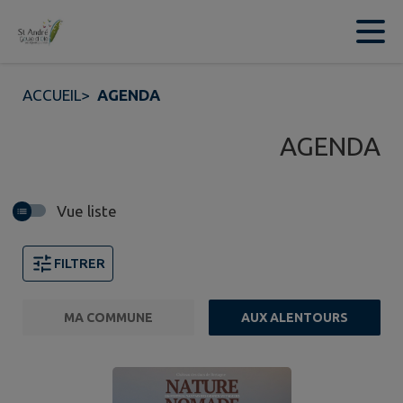
Contenu
Menu
Recherche
Pied de page
ACCUEIL
>
AGENDA
AGENDA
Vue liste
FILTRER
MA COMMUNE
AUX ALENTOURS
FILTRE ACTIF
Page 1. 10 événements sur 305 affichés sur cette page