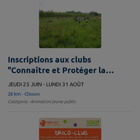
Inscriptions aux clubs
"Connaître et Protéger la
Nature" de 4 à 15 ans
JEUDI 25 JUIN - LUNDI 31 AOÛT
28 km - Clisson
Catégorie : Animation jeune public