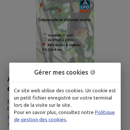
Gérer mes cookies 🍪
Animation LPO : "Crépuscule et
chauves-souris"
Ce site web utilise des cookies. Un cookie est
un petit fichier enregistré sur votre terminal
SAMEDI 27 JUIN - JEUDI 27 AOÛT
lors de la visite sur le site.
DE 19H45 À 21H45
Pour en savoir plus, consultez notre
Politique
29 km - Clisson
de gestion des cookies
.
Catégorie : Animation