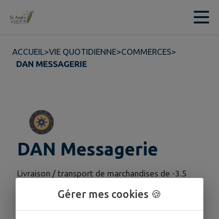
Contenu
Menu
Recherche
Pied de page
ACCUEIL
>
VIE QUOTIDIENNE
>
COMMERCES
>
DAN MESSAGERIE
DAN Messagerie
Livraison / transport de marchandises de -3.5
tonnes de PMA
Gérer mes cookies 🍪