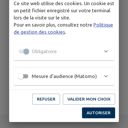
Ce site web utilise des cookies. Un cookie est
COORDONNÉES
un petit fichier enregistré sur votre terminal
lors de la visite sur le site.
64 La Brossière - 85250 St André Goule d'Oie
Pour en savoir plus, consultez notre
Politique
dan.messagerie@orange.fr
de gestion des cookies
.
06.70.15.65.70
Obligatoire
Mesure d'audience (Matomo)
REFUSER
VALIDER MON CHOIX
AUTORISER