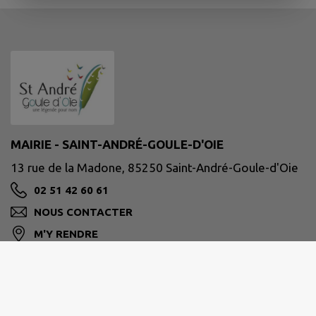
MAIRIE - SAINT-ANDRÉ-GOULE-D'OIE
13 rue de la Madone, 85250 Saint-André-Goule-d'Oie
02 51 42 60 61
NOUS CONTACTER
M'Y RENDRE
www.sago.fr
Site réalisé par
IntraMuros SAS
|
Mentions légales