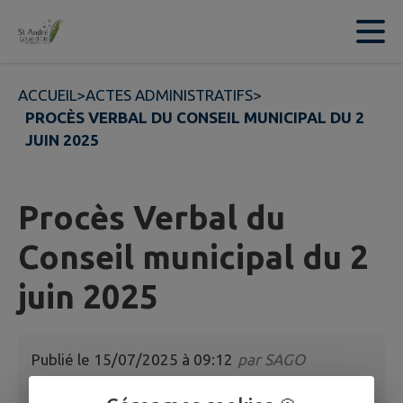
Contenu
Menu
Recherche
Pied de page
ACCUEIL
>
ACTES ADMINISTRATIFS
>
PROCÈS VERBAL DU CONSEIL MUNICIPAL DU 2
JUIN 2025
Procès Verbal du
Conseil municipal du 2
juin 2025
Publié le
15/07/2025 à 09:12
par
SAGO
Procès verbal du Conseil municipal du 2 juin 2025