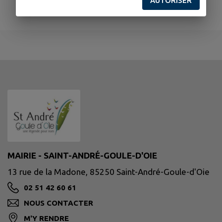
AUTORISER
MAIRIE - SAINT-ANDRÉ-GOULE-D'OIE
13 rue de la Madone, 85250 Saint-André-Goule-d'Oie
02 51 42 60 61
NOUS CONTACTER
M'Y RENDRE