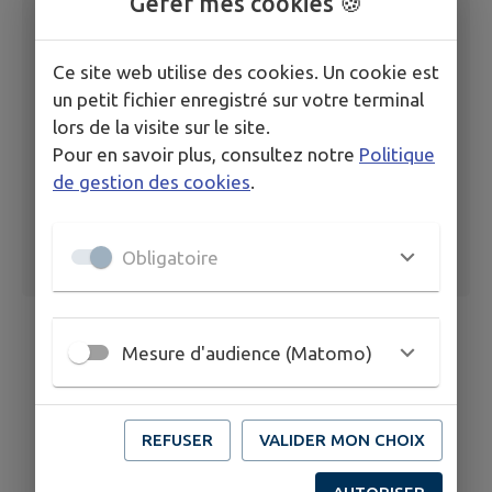
Gérer mes cookies 🍪
Procès verbal du Conseil municipal du 2 juin
Ce site web utilise des cookies. Un cookie est
2025
un petit fichier enregistré sur votre terminal
lors de la visite sur le site.
Pour en savoir plus, consultez notre
Politique
de gestion des cookies
.
Obligatoire
Mesure d'audience (Matomo)
REFUSER
VALIDER MON CHOIX