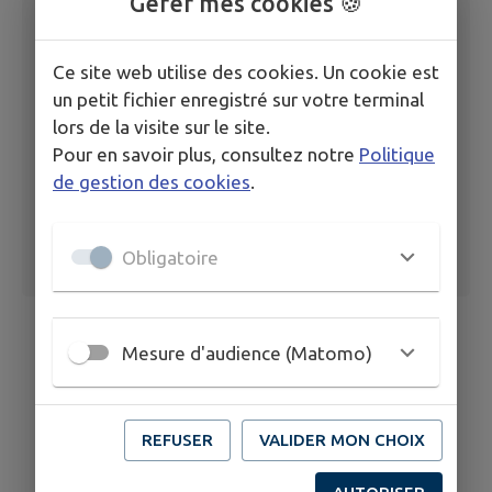
Gérer mes cookies 🍪
novembre 2025
Ce site web utilise des cookies. Un cookie est
Ordre du jour du 3 novembre 2025
un petit fichier enregistré sur votre terminal
lors de la visite sur le site.
Pour en savoir plus, consultez notre
Politique
de gestion des cookies
.
Obligatoire
Mesure d'audience (Matomo)
REFUSER
VALIDER MON CHOIX