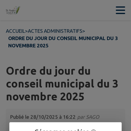
Contenu
Menu
Recherche
Pied de page
ACCUEIL
>
ACTES ADMINISTRATIFS
>
ORDRE DU JOUR DU CONSEIL MUNICIPAL DU 3
NOVEMBRE 2025
Ordre du jour du
conseil municipal du 3
novembre 2025
Publié le
28/10/2025 à 16:22
par
SAGO
Ordre du jour du conseil municipal du 3