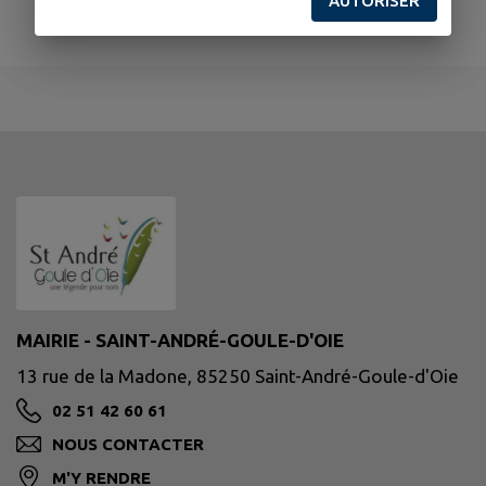
AUTORISER
MAIRIE - SAINT-ANDRÉ-GOULE-D'OIE
13 rue de la Madone, 85250 Saint-André-Goule-d'Oie
02 51 42 60 61
NOUS CONTACTER
M'Y RENDRE