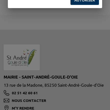
AUTORISER
MAIRIE - SAINT-ANDRÉ-GOULE-D'OIE
13 rue de la Madone, 85250 Saint-André-Goule-d'Oie
02 51 42 60 61
NOUS CONTACTER
M'Y RENDRE