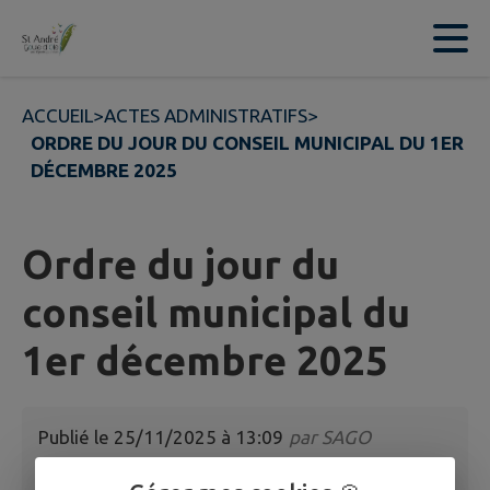
Contenu
Menu
Recherche
Pied de page
ACCUEIL
>
ACTES ADMINISTRATIFS
>
ORDRE DU JOUR DU CONSEIL MUNICIPAL DU 1ER
DÉCEMBRE 2025
Ordre du jour du
conseil municipal du
1er décembre 2025
Publié le
25/11/2025 à 13:09
par
SAGO
Ordre du jour du conseil municipal du 1er