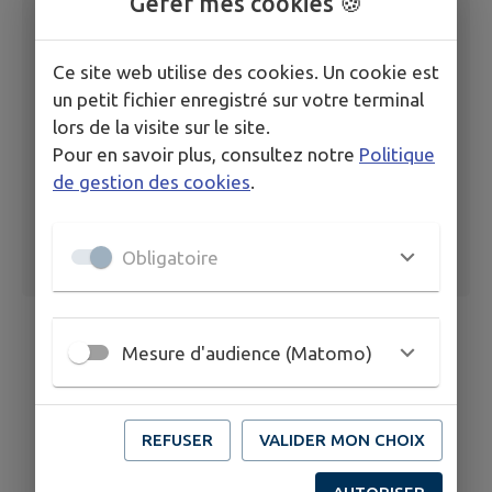
Gérer mes cookies 🍪
décembre 2025
Ce site web utilise des cookies. Un cookie est
Ordre du jour du 1er décembre 2025
un petit fichier enregistré sur votre terminal
lors de la visite sur le site.
Pour en savoir plus, consultez notre
Politique
de gestion des cookies
.
Obligatoire
Mesure d'audience (Matomo)
REFUSER
VALIDER MON CHOIX