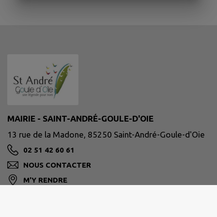
MAIRIE - SAINT-ANDRÉ-GOULE-D'OIE
13 rue de la Madone, 85250 Saint-André-Goule-d'Oie
02 51 42 60 61
NOUS CONTACTER
M'Y RENDRE
www.sago.fr