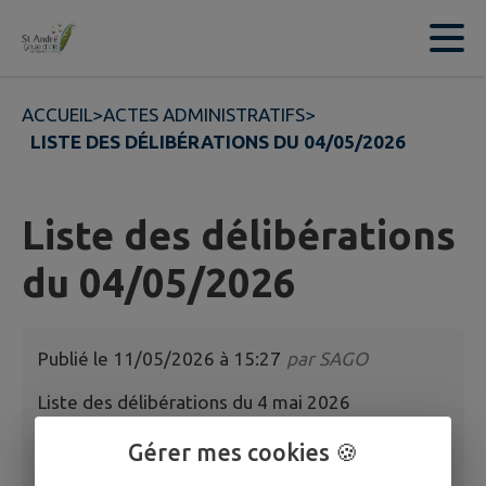
Contenu
Menu
Recherche
Pied de page
ACCUEIL
>
ACTES ADMINISTRATIFS
>
LISTE DES DÉLIBÉRATIONS DU 04/05/2026
Liste des délibérations
du 04/05/2026
Publié le
11/05/2026 à 15:27
par
SAGO
Liste des délibérations du 4 mai 2026
Gérer mes cookies 🍪
Liste des délibérations du Conseil municipal
du 04/05/2026