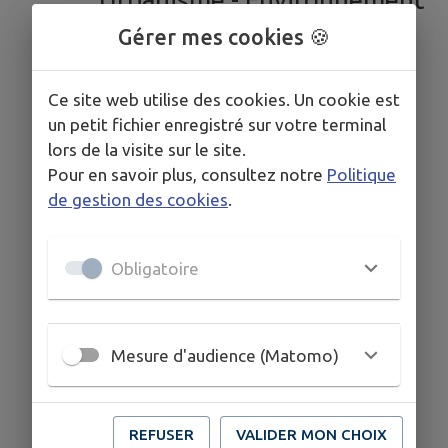
Commission Affaires
Gérer mes cookies 🍪
scolaires - Action Sociale -
Séniors - Culture
Ce site web utilise des cookies. Un cookie est
un petit fichier enregistré sur votre terminal
Commission Associations -
lors de la visite sur le site.
Communication - Sports
Pour en savoir plus, consultez notre
Politique
Loisirs
de gestion des cookies
.
Commission Bâtiments
Commission Enfance -
Obligatoire
Jeunesse
Mesure d'audience (Matomo)
REFUSER
VALIDER MON CHOIX