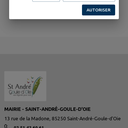
AUTORISER
MAIRIE - SAINT-ANDRÉ-GOULE-D'OIE
13 rue de la Madone, 85250 Saint-André-Goule-d'Oie
02 51 42 60 61