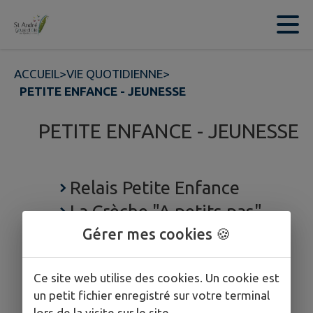
Contenu
Menu
Recherche
Pied de page
ACCUEIL
>
VIE QUOTIDIENNE
>
PETITE ENFANCE - JEUNESSE
PETITE ENFANCE - JEUNESSE
Relais Petite Enfance
La Crèche "A petits pas"
Assistants maternels
Gérer mes cookies 🍪
Établissements scolaires
Ce site web utilise des cookies. Un cookie est
un petit fichier enregistré sur votre terminal
lors de la visite sur le site.