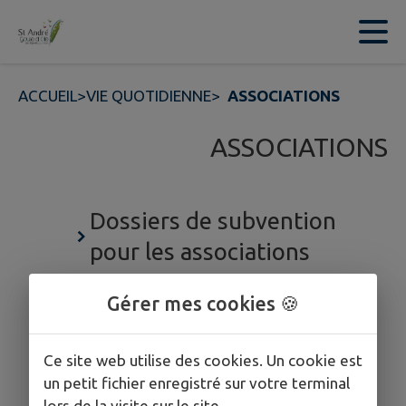
Contenu
Menu
Recherche
Pied de page
ACCUEIL
>
VIE QUOTIDIENNE
>
ASSOCIATIONS
ASSOCIATIONS
Dossiers de subvention
pour les associations
Associations
Gérer mes cookies 🍪
Ce site web utilise des cookies. Un cookie est
un petit fichier enregistré sur votre terminal
lors de la visite sur le site.