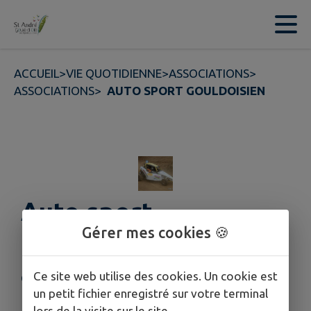
Contenu
Menu
Recherche
Pied de page
ACCUEIL
>
VIE QUOTIDIENNE
>
ASSOCIATIONS
>
ASSOCIATIONS
>
AUTO SPORT GOULDOISIEN
Auto sport
Gérer mes cookies 🍪
Gouldoisien
Ce site web utilise des cookies. Un cookie est
Cette fiche n'a pas encore été complétée.
un petit fichier enregistré sur votre terminal
lors de la visite sur le site.