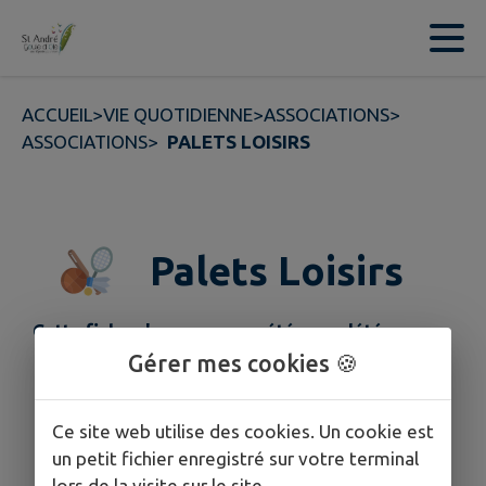
Contenu
Menu
Recherche
Pied de page
ACCUEIL
>
VIE QUOTIDIENNE
>
ASSOCIATIONS
>
ASSOCIATIONS
>
PALETS LOISIRS
Palets Loisirs
Cette fiche n'a pas encore été complétée.
Gérer mes cookies 🍪
Ce site web utilise des cookies. Un cookie est
un petit fichier enregistré sur votre terminal
lors de la visite sur le site.