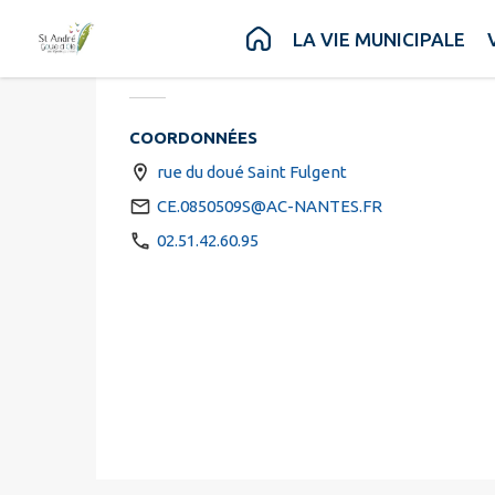
Ecole Publique Vi
Contenu
Menu
Recherche
Pied de page
LA VIE MUNICIPALE
Cette fiche n'a pas encore été complétée
COORDONNÉES
rue du doué Saint Fulgent
CE.0850509S@AC-NANTES.FR
02.51.42.60.95